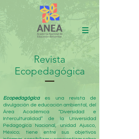
Revista
Ecopedagógica
Ecopedagógica
es una revista de
divulgación de educación ambiental, del
Área Académica “Diversidad e
Interculturalidad” de la Universidad
Pedagógica Nacional, unidad Ajusco,
México; tiene entre sus objetivos