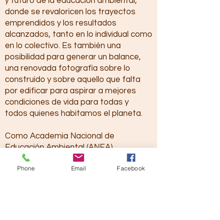
y futuro de la educación ambiental,
donde se revaloricen los trayectos
emprendidos y los resultados
alcanzados, tanto en lo individual como
en lo colectivo. Es también una
posibilidad para generar un balance,
una renovada fotografía sobre lo
construido y sobre aquello que falta
por edificar para aspirar a mejores
condiciones de vida para todas y
todos quienes habitamos el planeta.
Como Academia Nacional de
Educación Ambiental (ANEA),
invitamos a continuar con una reflexión
Phone
Email
Facebook
crítica y permanente sobre los
objetivos y el espíritu que la educación
ambiental manifiesta en sus múltiples
tendencias y espacios donde día a día
se hace presente. Esta ocasión es