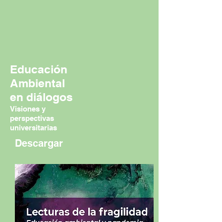
Educación
Ambiental
en diálogos
Visiones y
perspectivas
universitarias
Descargar