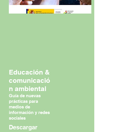
Educación &
comunicació
n ambiental
Guía de nuevas
prácticas para
medios de
información y redes
sociales
Descargar