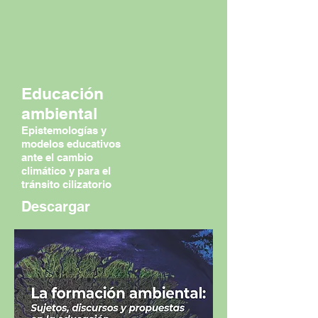
Educación
ambiental
Epistemologías y
modelos educativos
ante el cambio
climático y para el
tránsito cilizatorio
Descargar