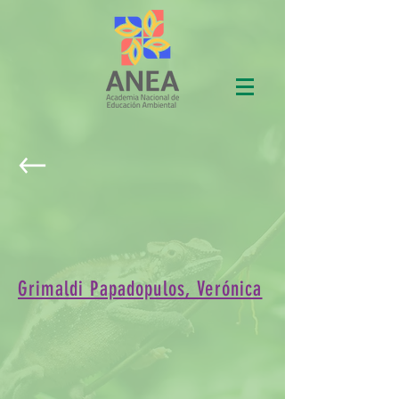
Grimaldi Papadopulos, Verónica