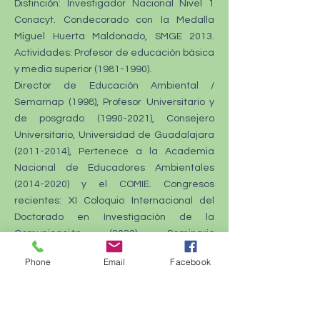
Distinción: Investigador Nacional Nivel 1
Conacyt. Condecorado con la Medalla
Miguel Huerta Maldonado, SMGE 2013.
Actividades: Profesor de educación básica
y media superior
(1981-1990)
.
Director de Educación Ambiental /
Semarnap (1998), Profesor Universitario y
de posgrado
(1990-2021)
, Consejero
Universitario, Universidad de Guadalajara
(2011-2014)
, Pertenece a la Academia
Nacional de Educadores Ambientales
(2014-2020)
y el COMIE. Congresos
recientes: XI Coloquio Internacional del
Doctorado en Investigación de la
Comunicación (2020), Seminario
Internacional de Educación Ambiental;
Phone
Email
Facebook
Ibagué, Colombia (2019), II Congreso
Nacional de Educación Ambiental, (2019),
X Congreso Internacional de Enseñanza
de la Ciencia, Mendoza, Argentina (2018), 9