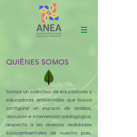
QUIÉNES SOMOS
Somos un colectivo de educadoras y
educadores ambientales que busca
configurar un espacio de análisis,
discusión e intervención pedagógica,
respecto a las diversas realidades
socioambientales de nuestro país,