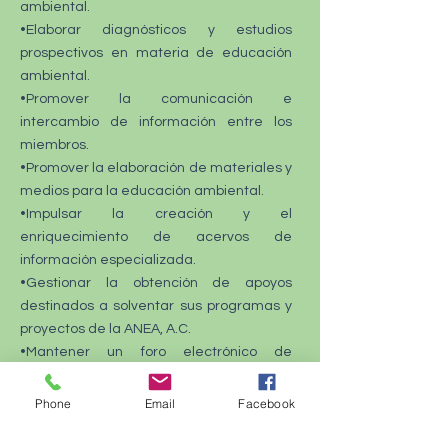
ambiental.
•Elaborar diagnósticos y estudios
prospectivos en materia de educación
ambiental.
•Promover la comunicación e
intercambio de información entre los
miembros.
•Promover la elaboración de materiales y
medios para la educación ambiental.
•Impulsar la creación y el
enriquecimiento de acervos de
información especializada.
•Gestionar la obtención de apoyos
destinados a solventar sus programas y
proyectos de la ANEA, A.C.
•Mantener un foro electrónico de
información y discusión permanente.
•Suscribir y cumplir convenios, acuerdos y
Phone
Email
Facebook
contratos con instituciones y
organizaciones de los sectores público,