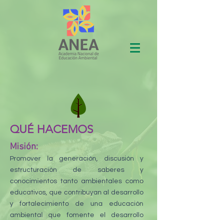
QUÉ HACEMOS
Misión:
Promover la generación, discusión y
estructuración de saberes y
conocimientos tanto ambientales como
educativos, que contribuyan al desarrollo
y fortalecimiento de una educación
ambiental que fomente el desarrollo